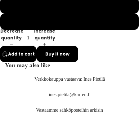
in
in
Musta
Hockey
full
full
screen
screen
LJK
Harmaa
More
Turun
Decrease
Increase
jääkiek
quantity
quantity
otuomar
t ry
Add to cart
Buy it now
Napapiir
You may also like
n
Pantteri
Verkkokauppa vastaava: Ines Pietilä
Kiekko-
Vantaa
ines.pietila@karren.fi
fanituot
eet
Vastaamme sähköposteihin arkisin
Jalkapal
Varasto:
Ohrahuhdantie 2 A, 00680, HELSINKI
Finland
o