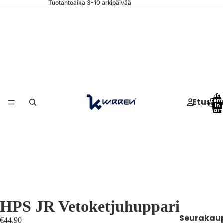
Tuotantoaika 3-10 arkipäivää
Tota
Etusiv
item
in
cart
0
HPS JR Vetoketjuhuppari
Seurakau
€44,90